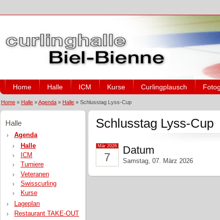
Home
Halle
ICM
Kurse
Curlingplausch
Fotog
Home
»
Halle
»
Agenda
»
Halle
»
Schlusstag Lyss-Cup
Schlusstag Lyss-Cup
Halle
Agenda
Halle
Mär 2026
Datum
7
ICM
Samstag, 07. März 2026
Turniere
Veteranen
Swisscurling
Kurse
Lageplan
Restaurant TAKE-OUT