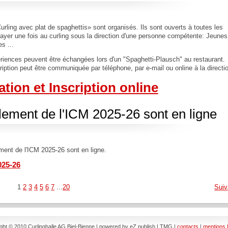
rling avec plat de spaghettis» sont organisés. Ils sont ouverts à toutes les
ayer une fois au curling sous la direction d'une personne compétente: Jeunes
s ...
riences peuvent être échangées lors d'un "Spaghetti-Plausch" au restaurant.
ription peut être communiquée par téléphone, par e-mail ou online à la directi
tion et Inscription online
glement de l'ICM 2025-26 sont en ligne
ement de l'ICM 2025-26 sont en ligne.
025-26
1
2
3
4
5
6
7
...
20
Suiv
ght © 2010 Curlinghalle AG Biel-Bienne | powered by eZ publish | TMG |
contacts
|
mentions 