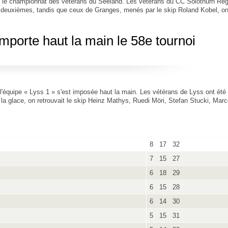
ve le championnat des vétérans du Seeland. Les vétérans du CC Solothurn Reg
 deuxièmes, tandis que ceux de Granges, menés par le skip Roland Kobel, on
mporte haut la main le 58e tournoi
l'équipe « Lyss 1 » s'est imposée haut la main. Les vétérans de Lyss ont été 
la glace, on retrouvait le skip Heinz Mathys, Ruedi Möri, Stefan Stucki, Marc
8 17 32
7 15 27
6 18 29
6 15 28
6 14 30
5 15 31