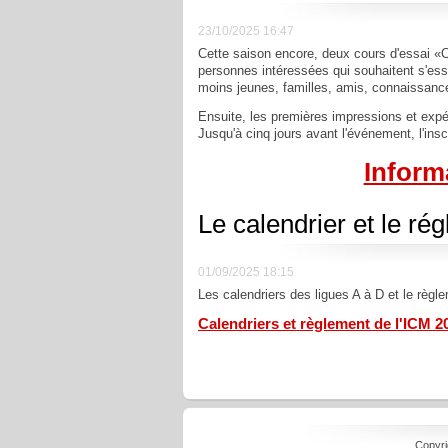
23/10/2025 16:47
Cette saison encore, deux cours d'essai «Cu
personnes intéressées qui souhaitent s'ess
moins jeunes, familles, amis, connaissance
Ensuite, les premières impressions et expé
Jusqu'à cinq jours avant l'événement, l'insc
Informa
Le calendrier et le ré
01/09/2025 18:15
Les calendriers des ligues A à D et le règl
Calendriers et règlement de l'ICM 2
Copyri