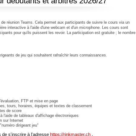
 débutants et arbitres 2026/27
 de réunion Teams. Cela permet aux participants de suivre le cours via un
nière interactive à l'aide d'une webcam et d'un microphone. Les cours sont
cipants pour qu'ils puissent les revoir. La participation est gratuite ; le nombre
igeants de jeu qui souhaitent rafraîchir leurs connaissances.
d'évaluation, FTP et mise en page
es, tours, horaires, équipes et textes de classement
tes de score
à l'aide de tableaux d'affichage électroniques
n sur Internet
 "numéro dirigeant jeu"
 de s'inscrire à l'adresse
https://rinkmaster.ch
.