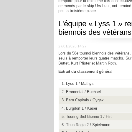
remporté pour la troisième fois consécuti
emmenés par le skip Urs Lutz, ont terminé
pris la troisième place.
L'équipe « Lyss 1 » re
biennois des vétérans
27/01/2026 14:27
Lors du 58e tournoi biennois des vétérans, 
seuls à remporter leurs quatre matchs. Sur 
Buttet, Kurt Pfister et Martin Roth.
Extrait du classement général
1. Lyss 1 / Mathys
2. Emmental / Buchsel
3. Bern Capitals / Gygax
4. Burgdorf 1 / Käser
5. Touring Biel-Bienne 1 / Hirt
6. Thun Regio 2 / Spielmann