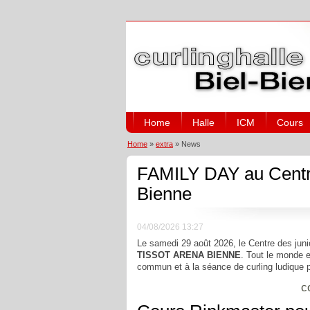
Home
Halle
ICM
Cours
Home
»
extra
»
News
FAMILY DAY au Centre 
Bienne
04/08/2026 13:27
Le samedi 29 août 2026, le Centre des jun
TISSOT ARENA BIENNE
. Tout le monde e
commun et à la séance de curling ludique pou
c