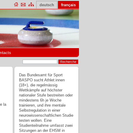
deutsch
français
ntacts
Das Bundesamt für Sport
BASPO sucht Athlet:innen
(18+), die regelmässig
Wettkämpfe auf höchster
nationaler Stufe bestreiten oder
mindestens 6h je Woche
e la
trainieren, und ihre mentale
Selbstregulation in einer
neurowissenschaftlichen Studie
testen wollen. Eine
Studienteilnahme umfasst zwei
Sitzungen an der EHSM in