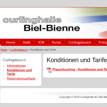
Home
Halle
ICM
Kurse
Curlingplausch
Fotog
Home
»
Curlingplausch
»
Konditionen und Tarife
Konditionen und Tarif
Curlingplausch
Informationen
Plauschcurling - Konditionen und Ta
Konditionen und
Tarife
Reservationsanfrage
Copyright © 2010 Curlinghalle AG Biel-B