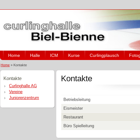
Home
Halle
ICM
Kurse
Curlingplausch
Fotog
Home
»
Kontakte
Kontakte
Kontakte
Curlinghalle AG
Vereine
Juniorenzentrum
Betriebsleitung
Eismeister
Restaurant
Büro Spielleitung