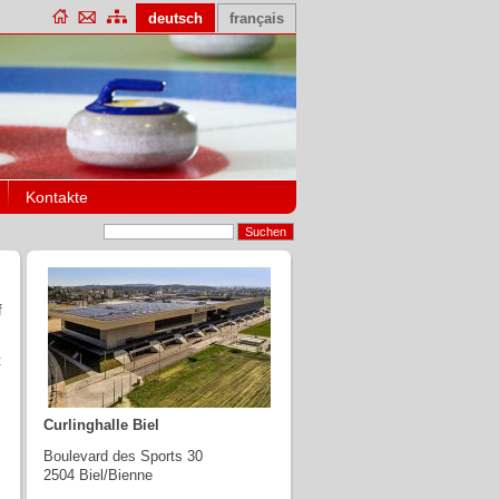
deutsch
français
Kontakte
f
t
Curlinghalle Biel
Boulevard des Sports 30
2504 Biel/Bienne