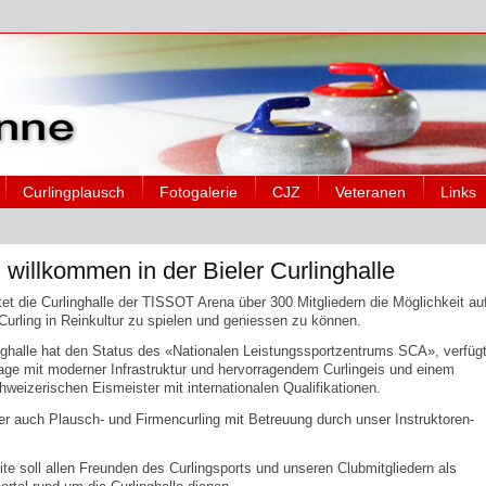
Curlingplausch
Fotogalerie
CJZ
Veteranen
Links
 willkommen in der Bieler Curlinghalle
tet die Curlinghalle der TISSOT Arena über 300 Mitgliedern die Möglichkeit au
urling in Reinkultur zu spielen und geniessen zu können.
nghalle hat den Status des «Nationalen Leistungssportzentrums SCA», verfüg
age mit moderner Infrastruktur und hervorragendem Curlingeis und einem
weizerischen Eismeister mit internationalen Qualifikationen.
er auch Plausch- und Firmencurling mit Betreuung durch unser Instruktoren-
e soll allen Freunden des Curlingsports und unseren Clubmitgliedern als