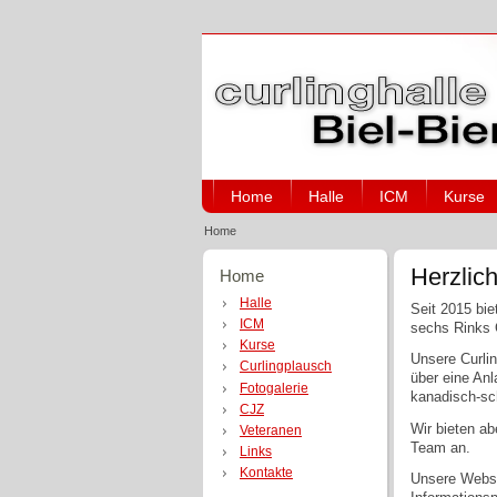
Home
Halle
ICM
Kurse
Home
Herzlich
Home
Halle
Seit 2015 bie
ICM
sechs Rinks C
Kurse
Unsere Curli
Curlingplausch
über eine Anl
Fotogalerie
kanadisch-sch
CJZ
Wir bieten ab
Veteranen
Team an.
Links
Kontakte
Unsere Websit