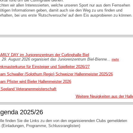
ortal rund um die Curlinghalle dienen.
hten wir allen Interessierten, welche unseren Sport nur aus dem Fernsehen
nötigen Informationen geben, damit auch sie den Weg zu uns finden und
rhalten, bei uns erste 'Rutschversuche' auf dem Eis ausprobieren zu können.
MILY DAY im Juniorenzentrum der Curlinghalle Biel
29. August 2026 organisiert das Juniorenzentrum Biel-Bienne...
mehr
nkmasterkurse für Einsteiger und Spielleiter 2026/27
am Schwaller (Solothurn Regio) Schweizer Hallenmeister 2025/26
am Pfister wird Bieler Hallenmeister 2026
 Seeland Veteranenmeisterschaft
Weitere Neuigkeiten aus der Hall
agenda 2025/26
lle finden Sie die Links zu den von den organisierenden Clubs gemeldeten
n (Einladungen, Programme, Schlussranglisten)