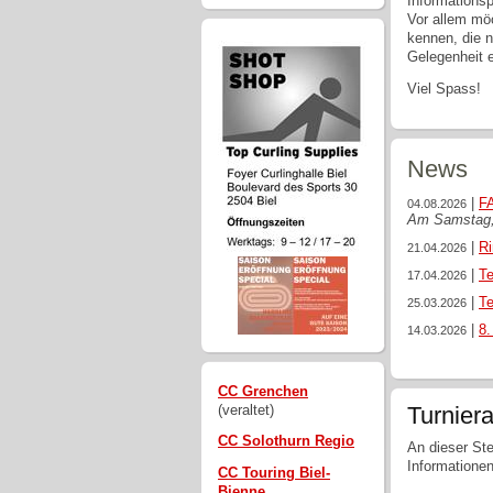
Informationsp
Vor allem möc
kennen, die 
Gelegenheit e
Viel Spass!
News
|
FA
04.08.2026
Am Samstag, 
|
Ri
21.04.2026
|
Te
17.04.2026
|
Te
25.03.2026
|
8.
14.03.2026
CC Grenchen
(veraltet)
Turnier
CC Solothurn Regio
An dieser Ste
Informatione
CC Touring Biel-
Bienne