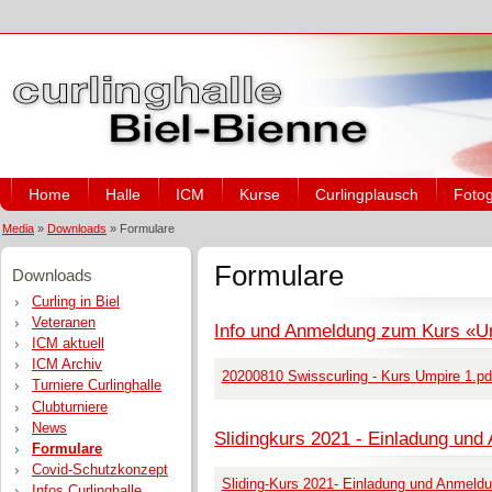
Home
Halle
ICM
Kurse
Curlingplausch
Fotog
Media
»
Downloads
»
Formulare
Formulare
Downloads
Curling in Biel
Veteranen
Info und Anmeldung zum Kurs «Um
ICM aktuell
ICM Archiv
20200810 Swisscurling - Kurs Umpire 1.pd
Turniere Curlinghalle
Clubturniere
News
Slidingkurs 2021 - Einladung un
Formulare
Covid-Schutzkonzept
Sliding-Kurs 2021- Einladung und Anmeld
Infos Curlinghalle