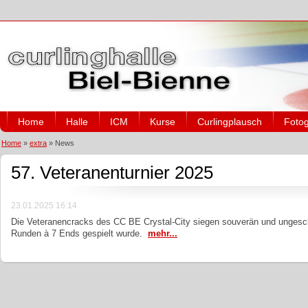
Home
Halle
ICM
Kurse
Curlingplausch
Fotog
Home
»
extra
»
News
57. Veteranenturnier 2025
23.01.2025 16:14
Die Veteranencracks des CC BE Crystal-City siegen souverän und ungeschl
Runden à 7 Ends gespielt wurde.
mehr...