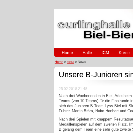
Home
Halle
ICM
Kurse
Home
»
extra
»
News
Unsere B-Junioren 
25.02.2018 21:48
Nach drei Wochenenden in Biel, Arlesheim un
Teams (von 10 Teams) für die Finalrunde in
sich das Junioren B Team Lyss-Biel mit Sk
Fuhrer, Martin Bräm, Naim Hanhart und Coac
Nach drei Spielen mit knappem Resultats
Medaillenspielen auf dem zweiten Platz. I
B gelang dem Team eine sehr gute zweite S