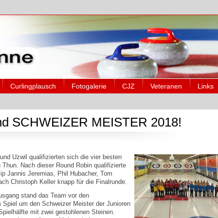
Curlingplausch
Fotogalerie
CJZ
Veteranen
Links
sind SCHWEIZER MEISTER 2018!
d Uzwil qualifizierten sich die vier besten
 Thun. Nach dieser Round Robin qualifizierte
ip Jannis Jeremias, Phil Hubacher, Tom
h Christoph Keller knapp für die Finalrunde.
ausgang stand das Team vor den
m Spiel um den Schweizer Meister der Junioren
pielhälfte mit zwei gestohlenen Steinen.