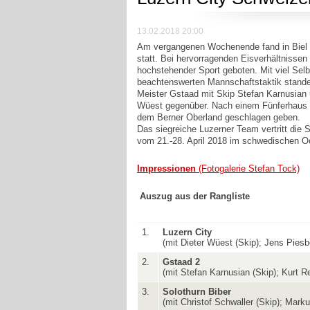
13.02.2018 20:00
Am vergangenen Wochenende fand in Biel d
statt. Bei hervorragenden Eisverhältnissen 
hochstehender Sport geboten. Mit viel Selb
beachtenswerten Mannschaftstaktik standen 
Meister Gstaad mit Skip Stefan Karnusian 
Wüest gegenüber. Nach einem Fünferhaus
dem Berner Oberland geschlagen geben.
Das siegreiche Luzerner Team vertritt die
vom 21.-28. April 2018 im schwedischen O
Impressionen
(Fotogalerie Stefan Tock)
Auszug aus der Rangliste
1.
Luzern City
(mit Dieter Wüest (Skip); Jens Piesb
2.
Gstaad 2
(mit Stefan Karnusian (Skip); Kurt R
3.
Solothurn Biber
(mit Christof Schwaller (Skip); Mark