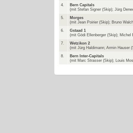
4.
Bern Capitals
(mit Stefan Signer (Skip); Jürg Denec
5.
Morges
(mit Jean Poirier (Skip); Bruno Walc
6.
Gstaad 1
(mit Gödi Ellenberger (Skip); Michel
7.
Wetzikon 2
(mit Jürg Haldimann; Armin Hauser (
8.
Bern Inter-Capitals
(mit Marc Strasser (Skip); Louis Mos