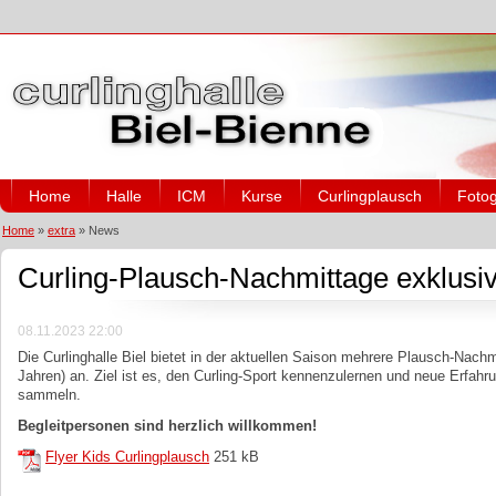
Home
Halle
ICM
Kurse
Curlingplausch
Fotog
Home
»
extra
»
News
Curling-Plausch-Nachmittage exklusiv
08.11.2023 22:00
Die Curlinghalle Biel bietet in der aktuellen Saison mehrere Plausch-Nachm
Jahren) an. Ziel ist es, den Curling-Sport kennenzulernen und neue Erfah
sammeln.
Begleitpersonen sind herzlich willkommen!
Flyer Kids Curlingplausch
251 kB