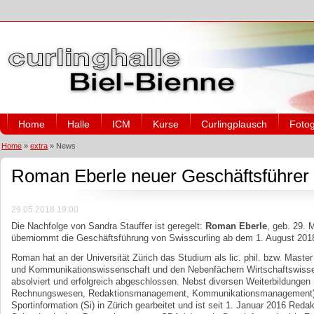
Home
Halle
ICM
Kurse
Curlingplausch
Fotog
Home
»
extra
»
News
Roman Eberle neuer Geschäftsführer 
29.05.2018 19:00
Die Nachfolge von Sandra Stauffer ist geregelt:
Roman Eberle
, geb. 29. 
überniommt die Geschäftsführung von Swisscurling ab dem 1. August 201
Roman hat an der Universität Zürich das Studium als lic. phil. bzw. Master
und Kommunikationswissenschaft und den Nebenfächern Wirtschaftswissen
absolviert und erfolgreich abgeschlossen. Nebst diversen Weiterbildungen (
Rechnungswesen, Redaktionsmanagement, Kommunikationsmanagement) ha
Sportinformation (Si) in Zürich gearbeitet und ist seit 1. Januar 2016 Redak