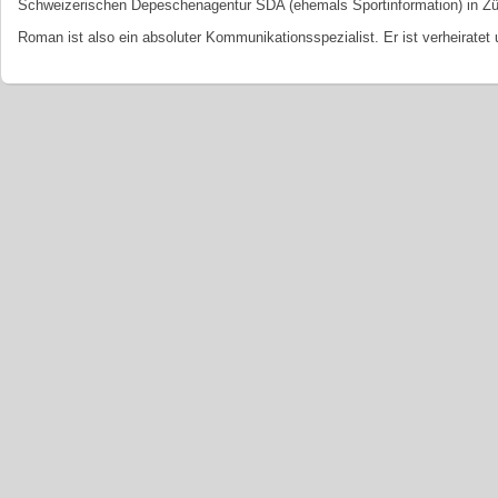
Schweizerischen Depeschenagentur SDA (ehemals Sportinformation) in Zü
Roman ist also ein absoluter Kommunikationsspezialist. Er ist verheiratet