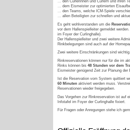
… den Curlerinnen und Curlern und ihren T
… dem Eismeister zur optimierten Eisaufbere
… den Teams, welche ICM-Spiele verschieben
… allen Beteiligten zur schnellen und aktu
Es geht wohlverstanden um die
Reservati
vor dem Hallenspielleiter gemeldet werden
im Foyer der Curlinghalle).
Der Hallenspielleiter und zwei weitere Adm
Rinkbelegungen sind auch auf der Homepage
Zwei weitere Einschränkungen sind wichtig
Rinkreservationen können nur für die im ak
Rinks können bis
48 Stunden vor dem Tra
Eismeister genügend Zeit zur Planung der E
Ist die Reservation vom System quittiert w
60 Minuten
aktiviert werden muss. Verstrei
Reservationen wieder freigegeben.
Das Vorgehen zur Rinkreservation ist auf 
Infotafel im Foyer der Curlinghalle fixiert.
Für Fragen oder Anregungen stehe ich gern