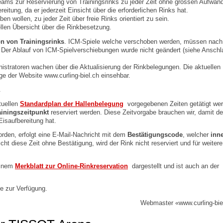
eams zur Reservierung von Trainingsrinks zu jeder Zeit ohne grossen Aufwand
itung, da er jederzeit Einsicht über die erforderlichen Rinks hat.
 wollen, zu jeder Zeit über freie Rinks orientiert zu sein.
ellen Übersicht über die Rinkbesetzung.
on von Trainingsrinks
. ICM-Spiele welche verschoben werden, müssen nach
. Der Ablauf von ICM-Spielverschiebungen wurde nicht geändert (siehe Anschl
inistratoren wachen über die Aktualisierung der Rinkbelegungen. Die aktuellen
 der Website www.curling-biel.ch einsehbar.
.
tuellen
Standardplan der Hallenbelegung
vorgegebenen Zeiten getätigt wer
iningszeitpunkt
reserviert werden. Diese Zeitvorgabe brauchen wir, damit de
isaufbereitung hat.
orden, erfolgt eine E-Mail-Nachricht mit dem
Bestätigungscode
, welcher
inne
cht diese Zeit ohne Bestätigung, wird der Rink nicht reserviert und für weitere
einem
Merkblatt zur Online-Rinkreservation
dargestellt und ist auch an der
e zur Verfügung.
Webmaster «www.curling-bie