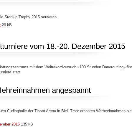
ie StartUp Trophy 2015 souverän.
e
26 kB
turniere vom 18.-20. Dezember 2015
Leistungszentrums mit dem Weltrekordversuch «100 Stunden Dauercurling» fin
rniere statt.
z Mehreinnahmen angespannt
euen Curlinghalle der Tissot Arena in Biel. Trotz erhöhten Werbeeinnahmen ble
ptember 2015
135 kB