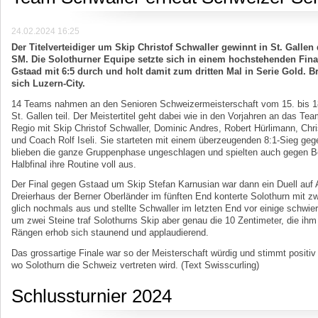
24.02.2024 16:25
Der Titelverteidiger um Skip Christof Schwaller gewinnt in St. Gallen
SM. Die Solothurner Equipe setzte sich in einem hochstehenden Fin
Gstaad mit 6:5 durch und holt damit zum dritten Mal in Serie Gold. B
sich Luzern-City.
14 Teams nahmen an den Senioren Schweizermeisterschaft vom 15. bis 18
St. Gallen teil. Der Meistertitel geht dabei wie in den Vorjahren an das Te
Regio mit Skip Christof Schwaller, Dominic Andres, Robert Hürlimann, Chr
und Coach Rolf Iseli. Sie starteten mit einem überzeugenden 8:1-Sieg ge
blieben die ganze Gruppenphase ungeschlagen und spielten auch gegen Ber
Halbfinal ihre Routine voll aus.
Der Final gegen Gstaad um Skip Stefan Karnusian war dann ein Duell auf
Dreierhaus der Berner Oberländer im fünften End konterte Solothurn mit 
glich nochmals aus und stellte Schwaller im letzten End vor einige schwier
um zwei Steine traf Solothurns Skip aber genau die 10 Zentimeter, die ihm
Rängen erhob sich staunend und applaudierend.
Das grossartige Finale war so der Meisterschaft würdig und stimmt positiv
wo Solothurn die Schweiz vertreten wird. (Text Swisscurling)
Schlussturnier 2024