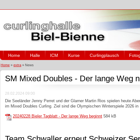
Home
Halle
ICM
Kurse
Curlingplausch
Fotog
Home
»
extra
»
News
SM Mixed Doubles - Der lange Weg n
28.02.2024 09:00
Die Seeländer Jenny Perret und der Glarner Martin Rios spielen heute Abend
im Mixed Doubles Curling. Ziel sind die Olympischen Winterspiele 2026 in I
20240228 Bieler Tagblatt - Der lange Weg beginnt
584 kB
Team Schwaller erneut Schweizer Se