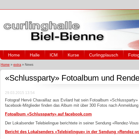
Home
Halle
ICM
Kurse
Curlingplausch
Fotog
Home
»
extra
»
News
«Schlussparty» Fotoalbum und Rendez
29.03.2015 13:54
Fotograf Hervé Chavaillaz aus Evilard hat sein Fotoalbum «Schlussparty
facebook-Mitglieder finden das Album mit über 300 Fotos nach Anmeldung
Fotoalbum «Schlussparty» auf facebook.com
Der Lokalsender Telebielingue berichtete in seiner Sendung «Rendez-Vou
Bericht des Lokalsenders «Telebielingue» in der Sendung «Rendez-