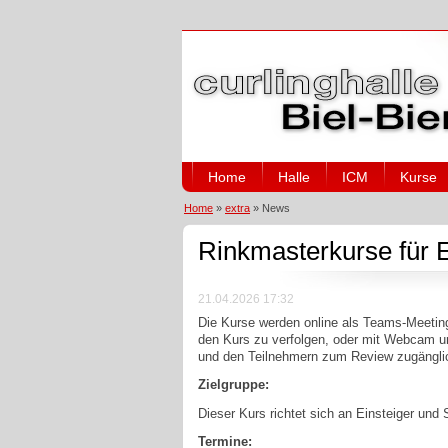
Home
Halle
ICM
Kurse
Home
»
extra
»
News
Rinkmasterkurse für E
21.04.2026 17:32
Die Kurse werden online als Teams-Meeting 
den Kurs zu verfolgen, oder mit Webcam un
und den Teilnehmern zum Review zugänglic
Zielgruppe:
Dieser Kurs richtet sich an Einsteiger und 
Termine: