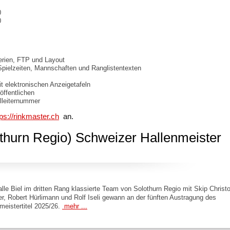
0
30
terien, FTP und Layout
Spielzeiten, Mannschaften und Ranglistentexten
t elektronischen Anzeigetafeln
öffentlichen
elleiternummer
tps://rinkmaster.ch
an.
thurn Regio) Schweizer Hallenmeister
lle Biel im dritten Rang klassierte Team von Solothurn Regio mit Skip Christo
r, Robert Hürlimann und Rolf Iseli gewann an der fünften Austragung des
meistertitel 2025/26.
mehr ...