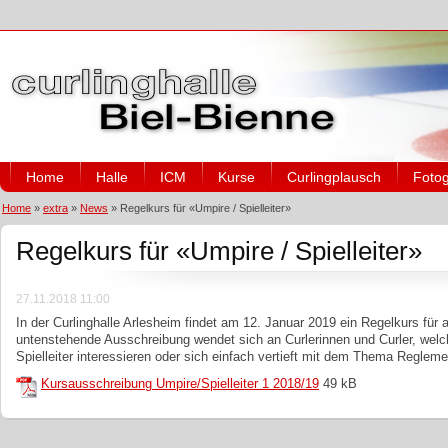
Home
Halle
ICM
Kurse
Curlingplausch
Fotog
Home
»
extra
»
News
»
Regelkurs für «Umpire / Spielleiter»
Regelkurs für «Umpire / Spielleiter»
27.11.2018 11:00
In der Curlinghalle Arlesheim findet am 12. Januar 2019 ein Regelkurs für a
untenstehende Ausschreibung wendet sich an Curlerinnen und Curler, welch
Spielleiter interessieren oder sich einfach vertieft mit dem Thema Regle
Kursausschreibung Umpire/Spielleiter 1 2018/19
49 kB