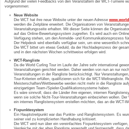
Aufgrund der vielen Feedbacks von den Veranstaltern der WCT-Turniere 
vorgenommen:
Neue Website
Die WCT hat ihre neue Website unter der neuen Adresse
www.worldc
werden die Zeitpläne erweitert. Die Organisatoren von Veranstaltung
Veranstaltungsseite erhalten. Mit dieser Seite können die Organisato
auf das Online-Bewertungssystem zugreifen. Es wird auch ein Online
Verfügung stehen, um den Anmelde- und Kommunikationsprozess für d
Der Helpdesk wird ebenfalls verfügbar sein, um eine wesentlich schn
Die WCT bittet um etwas Geduld, da der Hochladeprozess der gesam
und in den nächsten Wochen schrittweise erfolgen wird.
WCT-Rangliste
Da die World Curling Tour im Laufe der Jahre sehr international gewo
Veranstaltungen gerichtet werden. Daher werden von nun an nur noch d
Veranstaltungen in der Rangliste berücksichtigt. Nur Veranstaltungen
Tour-Kriterien erfüllen, qualifizieren sich für die WCT-Weltrangliste. R
Meisterschaften/Wettbewerbe werden nicht mehr in die Rangliste au
einzigartigen Team-/Spieler-Qualifikationssysteme haben.
Es wäre sinnvoll, dass die Länder ihre eigenen, internen Ranglistens
wenn sie solche Nicht-Tour-Veranstaltungen einbeziehen wollen. Der 
ein internes Ranglistensystem erstellen möchten, das an die WCT-Wel
Fixpunktesystem
Ein Hauptstreitpunkt war das Punkte- und Ranglistensystem. Es wurd
seiner viel zu komplizierten Handhabung kritisiert.
Die WCT wird nun über ein vereinfachtes Fixpunktesystem verfügen, 
Vergleiche mit der alten Rangliste angestellt und festgestellt, dass