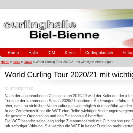
Home
Halle
ICM
Kurse
Curlingplausch
Fotog
Home
»
extra
»
News
»
World Curling Tour 2020/21 mit wichtigen Änderungen
World Curling Tour 2020/21 mit wich
31.07.2020 17:00
Nach der abgebrochenen Curlingsaison 2019/20 wird der Kalender der inter
Turniere der kommenden Saison 2020/21 bestimmt Änderungen erfahren. 
aber, dass so viele ihrer Veranstaltungen wie möglich durchgeführt werden
In der Zwischenzeit hat die WCT eine Reihe wichtiger Änderungen vorge
die gesamte Organisation und den Saisonablauf betreffen.
Die WCT beendet seine langjährige Zusammenarbeit mit Curlingzone und 
mit sofortiger Wirkung. Sie werden die WCT in keiner Funktion mehr vertre